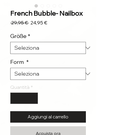
French Bubble- Nailbox
Prezzo
Prezzo
 29,95 € 
24,95 €
regolare
scontato
Größe
*
Form
*
Quantità
*
Aggiungi al carrello
Acquista ora