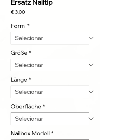
Ersatz Nailtip
Preço
€ 3,00
Form
*
Größe
*
Länge
*
Oberfläche
*
Nailbox Modell
*