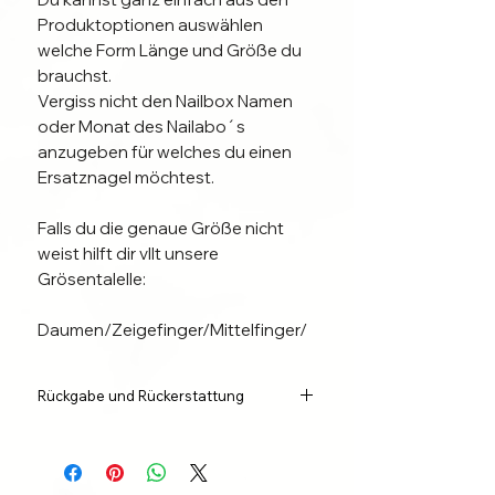
Produktoptionen auswählen
welche Form Länge und Größe du
brauchst.
Vergiss nicht den Nailbox Namen
oder Monat des Nailabo´s
anzugeben für welches du einen
Ersatznagel möchtest.
Falls du die genaue Größe nicht
weist hilft dir vllt unsere
Grösentalelle:
Daumen/Zeigefinger/Mittelfinger/
Ringfinger/kl.Finger
Rückgabe und Rückerstattung
GRÖßEN:
XS: 3/6/5/7/9
Dieses Produkt ist eine
S : 2/6/5/6/9
Sonderanfertigung
und wird sofort
M : 1/6/4/6/8
nach deiner Bestellung für dich