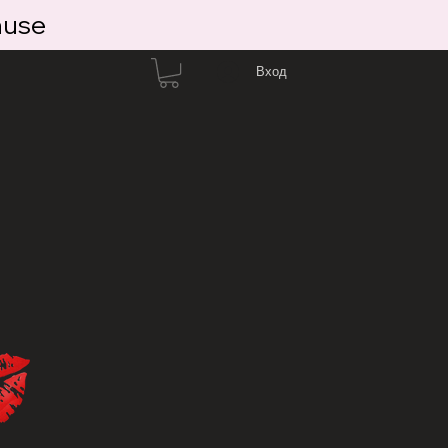
ause
Вход