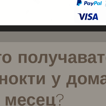
нокти ChristanLouve се предлага
 се носи и със силно извити,
 По хигиенни причини препоръчваме
пващи подложки, които се
на.
о получават
нокти у дом
 месец?