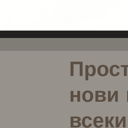
Съответстващата кутия за 
отделно в магазина.
Готови ли сте за лятото?
XOXO JOE TOENAILBOX може да
заоблени естествени нокти.
да използвате нашите зале
предлагат отделно в магази
Прост
нови 
всеки