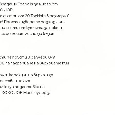
впадащи ToeNails за много от
O JOE:
е състои от 20 ToeNails в размери 0-
не! Просто изберете подходящия
ни нокти от кутията за нокти.
 също могат лесно да бъдат
ти за пръсти в размери 0-9
OE за закрепване на върховете към
лни корекции на върха и за
тествен нокът.
ички за подготовка на
1 XOXO JOE Мини буфер за
ите ви нокти.