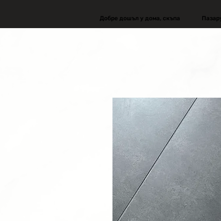
Добре дошъл у дома, скъпа
Пазар