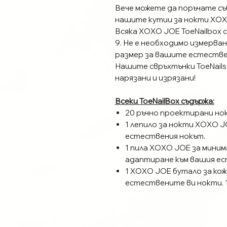
Вече можете да поръчате съ
нашите кутии за нокти XOX
Всяка XOXO JOE ToeNailbox с
9. Не е необходимо измерва
размер за вашите естестве
Нашите свръхтънки ToeNails
нарязани и изрязани!
Всеки ToeNailBox съдържа:
20 ръчно проектирани нок
1 лепило за нокти XOXO J
естествения нокът.
1 пила XOXO JOE за минима
адаптиране към вашия ес
1 XOXO JOE бутало за кож
естествените ви нокти. 
подготовка на естествен
1 инструкция