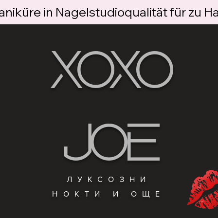
niküre in Nagelstudioqualität für zu H
XOXO
JOE
ЛУКСОЗНИ
НОКТИ И ОЩЕ