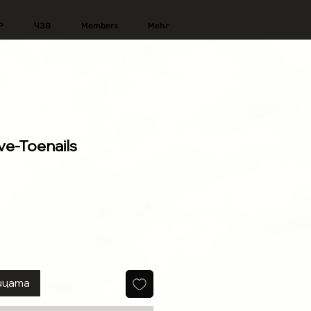
Р
ЧЗВ
Members
Mehr
ve-Toenails
родажна
ена
ицата