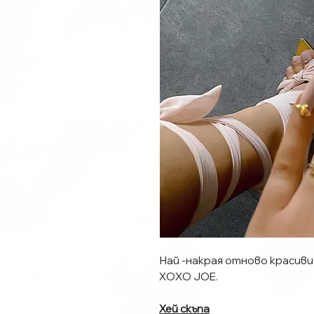
Най -накрая отново красиви 
XOXO JOE.
Хей скъпа