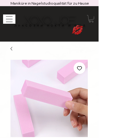
Maniküre in Nagelstudioqualität für zu Hause
XOXO JOE
ЛУКСОЗНИ НОКТИ И ОЩЕ