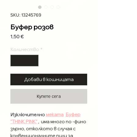
SKU: 13245769
Буфер розов
Цена
1,50 €
Количество
*
Добави в кошницата
Купете сега
Изключително
меката
Буфер
"THINK PINK"
,
има много по -фино
зърно, отколкото в случая с
конвенционалните пили за