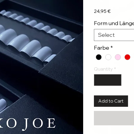
Price
24,95 €
Form und Läng
Select
Farbe
*
Quantity
*
Add to Cart