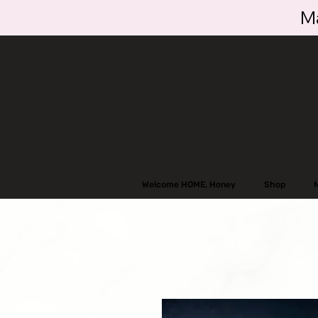
Ma
Welcome HOME, Honey
Shop
N