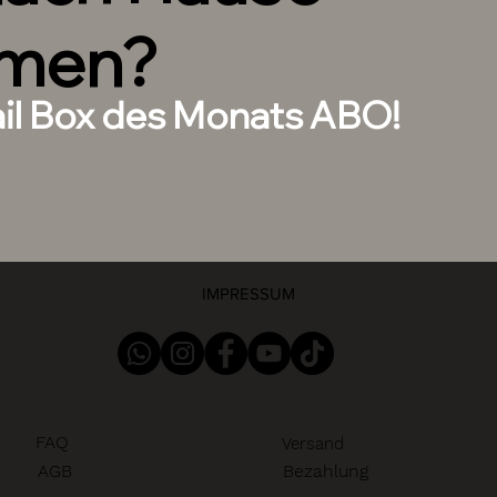
men?
ail Box des Monats ABO!
IMPRESSUM
FAQ
Versand
AGB
Bezahlung