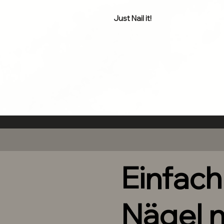
Just Nail it!
Bringe die Nägel in wenigen Mi
Bitte die mitgelieferte Anleit
für eine Bessere Haltbarkeit dei
Dieses Basic Set enthält:
•1 XOXO JOE Basic Nailbox mit 
•1 XOXO JOE Nagelkleber zum 
Naturnagel.
•1 XOXO JOE Feile um minima
und an deinen Naturnagel anz
•1 XOXO JOE Nagelhautschieber
•1 XOXO JOE Mini Buffer zur Vo
Einfac
•1 Anleitung
-xoxo Joe 💋
Nägel 