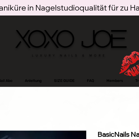
niküre in Nagelstudioqualität für zu H
XOXO JOE
LUXURY NAILS & MORE
ail Abo
Anleitung
SIZE GUIDE
FAQ
Members
T
BasicNails Na