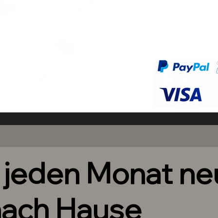
nuten kinderleicht an. Beachte dazu
ung und unsere Tipps und Empfehlungen
ner Press on Nails.
20 Nails in 10 Größen
Befestigen der Tips auf dem
le Anpassungen am Tip vorzunehmen
upassen.
 zur Vorbereitung deiner Naturnägel.
rbereitung deiner Naturnägel.
h jeden Monat n
nach Hause