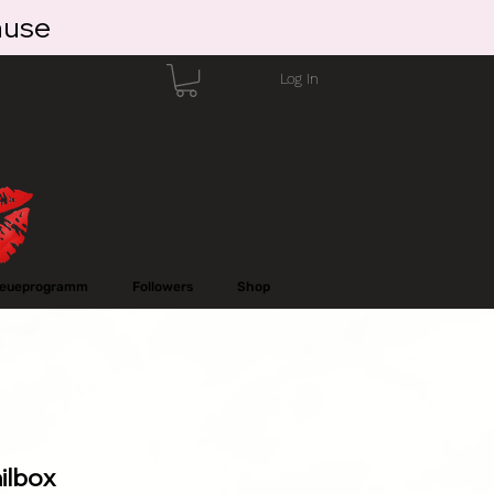
ause
Log In
reueprogramm
Followers
Shop
ilbox