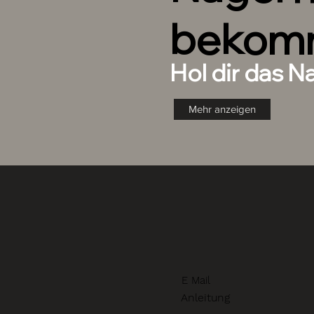
bekom
Hol dir das N
Mehr anzeigen
E Mail
Anleitung