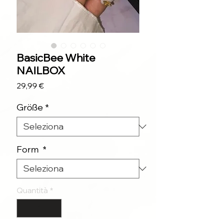
BasicBee White
NAILBOX
Prezzo
29,99 €
Größe
*
Form
*
Quantità
*