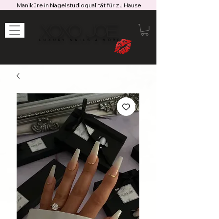
Maniküre in Nagelstudioqualität für zu Hause
XOXO JOE
LUXURY NAILS & MORE