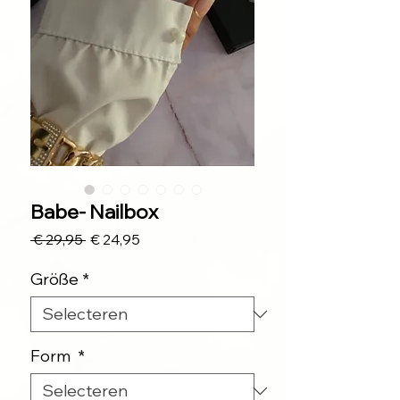
Babe- Nailbox
Normale
Verkoopprijs
 € 29,95 
€ 24,95
prijs
Größe
*
Form
*