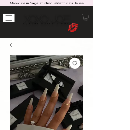
Maniküre in Nagelstudioqualität für zu Hause
XOXO JOE
LUXURY NAILS & MORE