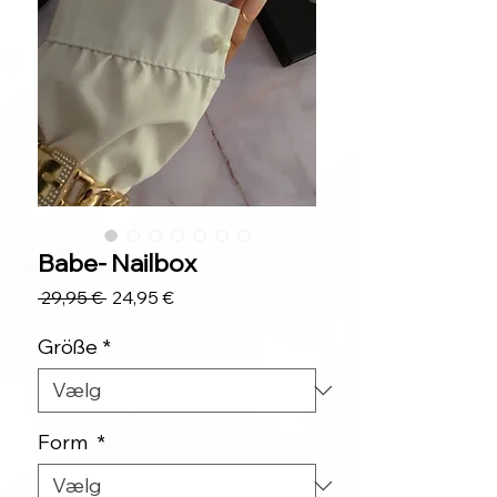
Babe- Nailbox
Regulær
Salgspris
 29,95 € 
24,95 €
pris
Größe
*
Form
*