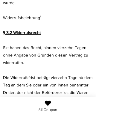
wurde.
Widerrufsbelehrung¹
§ 3.2 Widerrufsrecht
Sie haben das Recht, binnen vierzehn Tagen
ohne Angabe von Gründen diesen Vertrag zu
widerrufen.
Die Widerrufsfrist beträgt vierzehn Tage ab dem
Tag an dem Sie oder ein von Ihnen benannter
Dritter, der nicht der Beförderer ist, die Waren
in Besitz genommen haben bzw. hat.
im Falle eines Vertrages über mehrere Waren,
5€ Coupon
die Sie im Rahmen einer einheitlichen
Bestellung bestellt haben und die getrennt
geliefert werden, ab dem Tag, an dem Sie oder