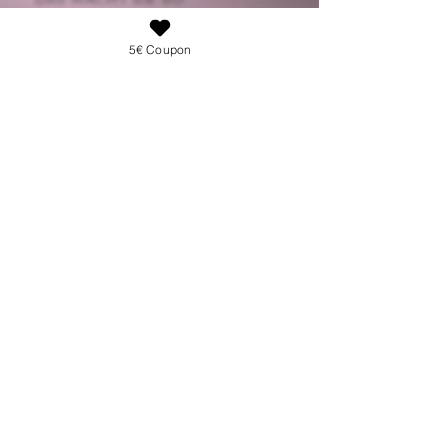
BESONDERS:
5€ Coupon
HANDGEMACHT
Gelnägel wie im
Nagelstudio
100% BRUCHSICHER
100% KNICKSICHER
ANGEFEILTE RÜCKSEITE
-bessere Klebekraft
DEIN EIGENER STIL
-wähle dein Design,
deine Form und
deine Länge selbst
IMPRESSUM