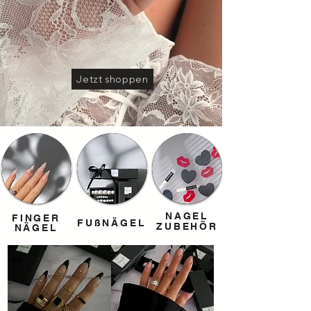
Jetzt shoppen
NAGEL
FINGER
FINGER
FUßNÄGEL
ZUBEHÖR
NÄGEL
NÄGEL