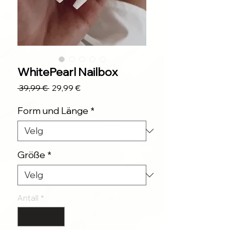
WhitePearl Nailbox
Vanlig
Salgspris
 39,99 € 
29,99 €
pris
Form und Länge
*
Größe
*
Antall
*