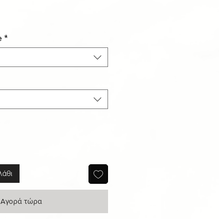
ιμή
κπτωσης
e
*
λάθι
Αγορά τώρα