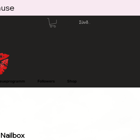
ause
Σύνδεση
reueprogramm
Followers
Shop
Nailbox