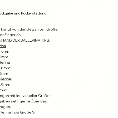
ückgabe und Rückerstattung
l hängt von der Gewählten Größe
er Finger ab.
NHAND DER BALLERINA TIPS:
rina
31.0mm
4.0mm
lerina
22.8mm
4.0mm
lerina:
19.9mm
2.2mm
ungen mit Individueller Größen
aben sehr gerne Über das
fragen.
llerina Tips Größe S