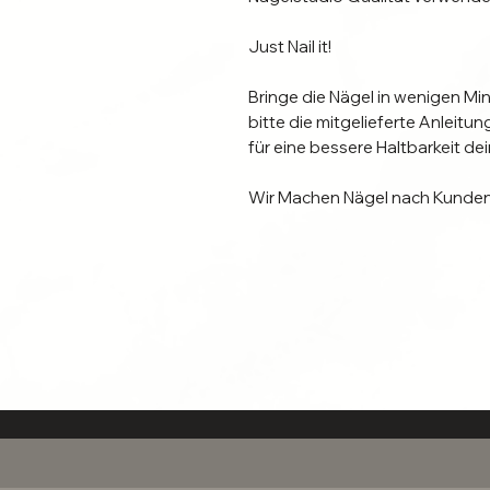
Just Nail it!

Bringe die Nägel in wenigen Min
bitte die mitgelieferte Anleit
für eine bessere Haltbarkeit dein
Wir Machen Nägel nach Kunden
Dieses Set ist eine Spezialanfer
Bestellung hergestellt. (Bearbe
Suche dir Größe, Form und  Läng
gerne Über das Kontaktformular 
Individuelle Naturnägel erforden
Informiere dich hier

, welche Anbringungsmethode fü
Anhafftungsdauer zu verlängern