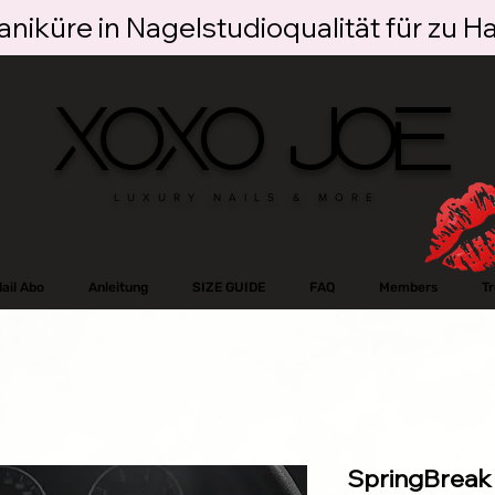
niküre in Nagelstudioqualität für zu H
XOXO JOE
LUXURY NAILS & MORE
ail Abo
Anleitung
SIZE GUIDE
FAQ
Members
T
SpringBreak 