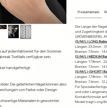
Produktdetails
R
Die Länge der Näge
und Zugehörigkeit d
GRÖßENBEISPIEL A
(S/M/L) LONG Balle
Längen: 23.0mm - 
Breiten: 7.5mm - 1
break ToeNails verfügbar sein. 

(S/M/L) MEDIUM Bal
Längen: 17.8mm - 
Breiten: 7.5mm - 1
kat handgefertigt. 

(S/M/L) (SHORT) Bal
Längen: 17.8mm - 
Breiten: 7.4mm - 1
bilder. Die gelieferten Nägel können also 
Für Spezialanfertig
eichungen von Farbe oder Design 
und oder Längenang
Kontaktformular an
chwertige Materialen in gewohnter 
Model trägt Long Ba
.
