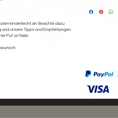
uten kinderleicht an. Beachte dazu 
ung und unsere Tipps und Empfehlungen 
er Put on Nails.

wunsch:

tigung und wird für dich nach der 
itungszeit 24 Stunden)

e aus. Bei Fragen melde dich sehr 
bei uns. 

 Individuelle Anbringung.

r dich am besten geeignet ist, um die 
. Bei Richtiger Befestigung halten die 