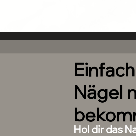
Einfac
Nägel 
bekom
Hol dir das N