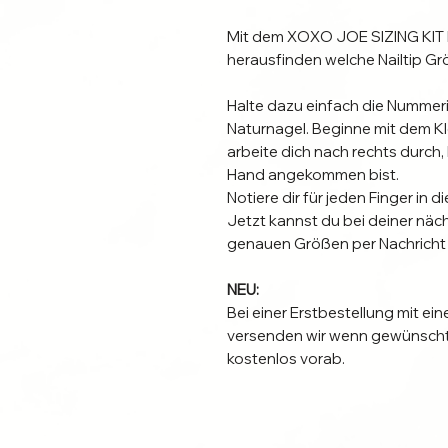
Mit dem XOXO JOE SIZING KIT 
herausfinden welche Nailtip Gr
Halte dazu einfach die Nummeri
Naturnagel. Beginne mit dem Kl
arbeite dich nach rechts durch,
Hand angekommen bist.
Notiere dir für jeden Finger in
Jetzt kannst du bei deiner näch
genauen Größen per Nachricht
NEU:
Bei einer Erstbestellung mit ei
versenden wir wenn gewünscht
kostenlos vorab.