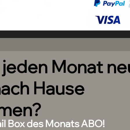
h jeden Monat n
nach Hause
men?
ail Box des Monats ABO!