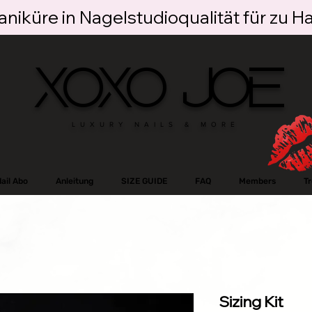
niküre in Nagelstudioqualität für zu H
XOXO JOE
LUXURY NAILS & MORE
ail Abo
Anleitung
SIZE GUIDE
FAQ
Members
T
Sizing Kit