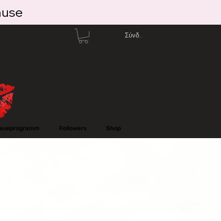
ause
Σύνδεση
reueprogramm
Followers
Shop