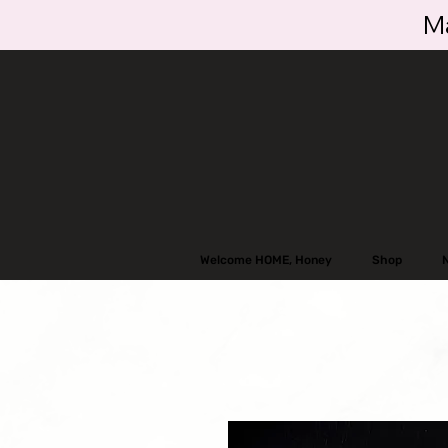
Ma
Welcome HOME, Honey
Shop
N