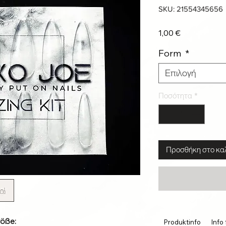
SKU: 21554345656
Τιμή
1,00 €
Form
*
Επιλογή
Ποσότητα
*
Προσθήκη στο κα
röße:
Produktinfo
Info