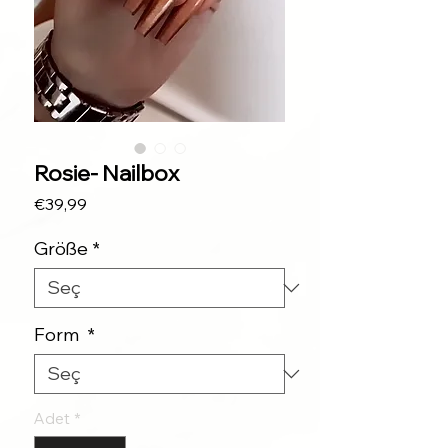
Rosie- Nailbox
Fiyat
€39,99
Größe
*
Form
*
Adet
*