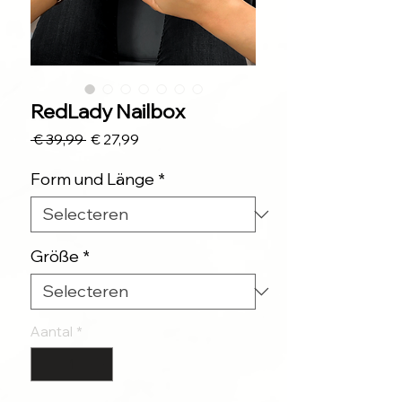
RedLady Nailbox
Normale
Verkoopprijs
 € 39,99 
€ 27,99
prijs
Form und Länge
*
Größe
*
Aantal
*