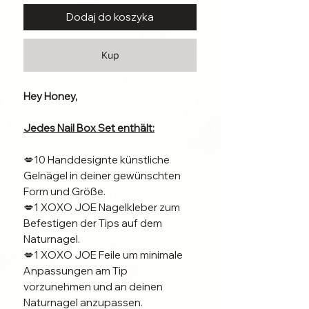
Dodaj do koszyka
Kup
Hey Honey,
Jedes Nail Box Set enthält:
💋10 Handdesignte künstliche
Gelnägel in deiner gewünschten
Form und Größe.
💋1 XOXO JOE Nagelkleber zum
Befestigen der Tips auf dem
Naturnagel.
💋1 XOXO JOE Feile um minimale
Anpassungen am Tip
vorzunehmen und an deinen
Naturnagel anzupassen.