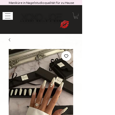
Maniküre in Nagelstudioqualität für zu Hause
XOXO JOE
LUXURY NAILS & MORE