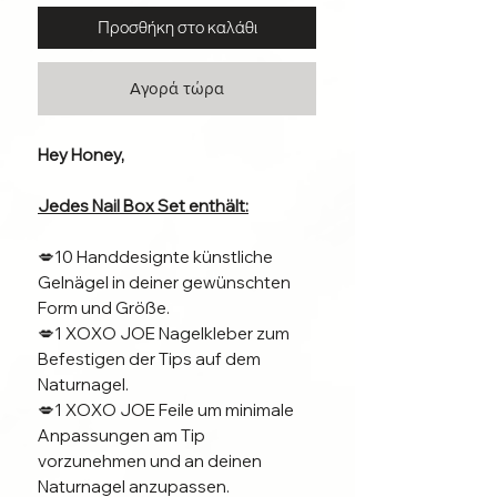
Προσθήκη στο καλάθι
Αγορά τώρα
Hey Honey,
Jedes Nail Box Set enthält:
💋10 Handdesignte künstliche
Gelnägel in deiner gewünschten
Form und Größe.
💋1 XOXO JOE Nagelkleber zum
Befestigen der Tips auf dem
Naturnagel.
💋1 XOXO JOE Feile um minimale
Anpassungen am Tip
vorzunehmen und an deinen
Naturnagel anzupassen.