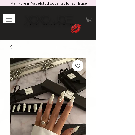
Maniküre in Nagelstudioqualität für zu Hause
XOXO JOE
LUXURY NAILS & MORE