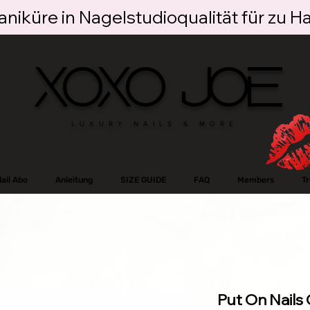
niküre in Nagelstudioqualität für zu H
XOXO JOE
LUXURY NAILS & MORE
ail Abo
Anleitung
SIZE GUIDE
FAQ
Members
T
Put On Nail