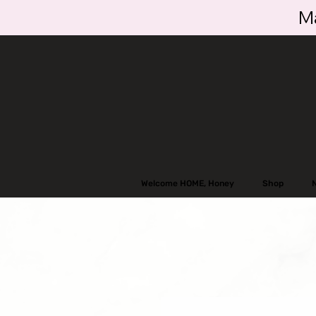
Ma
Welcome HOME, Honey
Shop
N