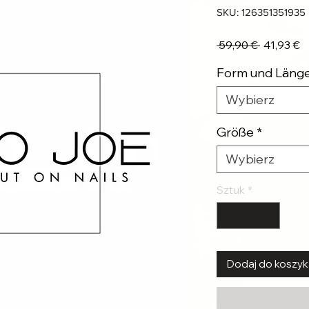
SKU: 126351351935
Regularn
C
 59,90 € 
41,93 €
cena
R
Form und Läng
Wybierz
Größe
*
Wybierz
Sztuk
*
Dodaj do koszy