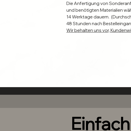
Die Anfertigung von Sonderan
und benötigten Materialien wä
14 Werktage dauern. (Durchsc
48 Stunden nach Bestelleingan
Wir behalten uns vor, Kundenwü
abzulehnen.
Just Nail it!
Bringe die Nägel in wenigen Mi
Bitte die mitgelieferte Anleit
für eine Bessere Haltbarkeit dei
Individuelle Naturnägel erforde
Informiere dich
hier
, welche An
geeignet ist, um die Anhafftung
Befestigung halten die Nägel 1
Wiederverwendbar!
Einfac