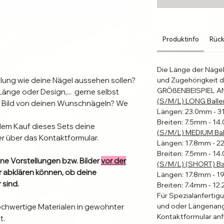
Produktinfo
Rück
Die Länge der Näge
lung wie deine Nägel aussehen sollen?
und Zugehörigkeit d
GRÖßENBEISPIEL A
Länge oder Design,... gerne selbst
(S/M/L) LONG Balle
n Bild von deinen Wunschnägeln? We
Längen: 23.0mm - 
Breiten: 7.5mm - 1
dem Kauf dieses Sets deine
(S/M/L) MEDIUM Bal
er über das Kontaktformular.
Längen: 17.8mm - 
Breiten: 7.5mm - 1
ne Vorstellungen bzw. Bilder
vor der
(S/M/L) (SHORT) Bal
ir abklären können, ob deine
Längen: 17.8mm - 
 sind.
Breiten: 7.4mm - 1
Für Spezialanfertig
und oder Längenang
ochwertige Materialen in gewohnter
Kontaktformular anf
t.