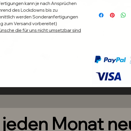
fertigungen kann je nach Ansprüchen
hrend des Lockdowns bis zu
hnittlich werden Sonderanfertigungen
g zum Versand vorbereitet)
nsche die für uns nicht umsetzbar sind
nuten kinderleicht an. Beachte dazu
ung und unsere Tipps und Empfehlungen
ner Put on Nails.
n Individuelle Anbringung.
bringungsmethode für dich am besten
sdauer zu verlängern. Bei Richtiger
-3 Wochen und sind bei guter Pflege
h jeden Monat n