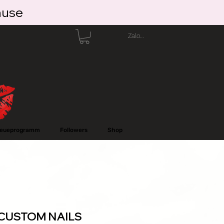
ause
Zaloguj się
reueprogramm
Followers
Shop
s CUSTOM NAILS