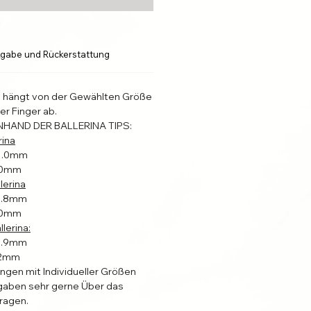
gabe und Rückerstattung
l hängt von der Gewählten Größe
er Finger ab.
NHAND DER BALLERINA TIPS:
rina
31.0mm
4.0mm
lerina
22.8mm
4.0mm
lerina:
19.9mm
2.2mm
ungen mit Individueller Größen
aben sehr gerne Über das
ragen.