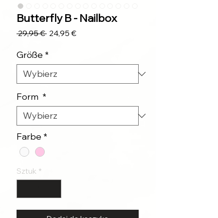
Butterfly B - Nailbox
Regularna
Cena
 29,95 € 
24,95 €
cena
Rabatowa
Größe
*
Form
*
Farbe
*
Sztuk
*