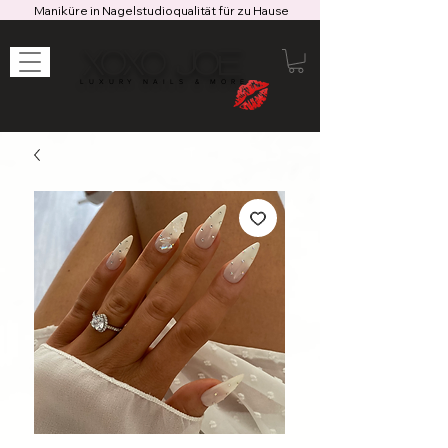
Maniküre in Nagelstudioqualität für zu Hause
XOXO JOE
LUXURY NAILS & MORE