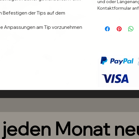
und oder Längenang
Kontaktformular anf
 Befestigen der Tips auf dem
ale Anpassungen am Tip vorzunehmen
upassen.
r zur Vorbereitung deiner Naturnägel.
orbereitung deiner Naturnägel.
Unikat handgefertigt.
ilder.
lso MINIMALE, kaum sichtbare
Design aufweißen.
ochwertige Materialen in gewohnter
h jeden Monat n
t.