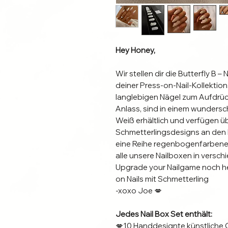
Hey Honey,
Wir stellen dir die Butterfly B 
deiner Press-on-Nail-Kollektio
langlebigen Nägel zum Aufdrück
Anlass, sind in einem wunders
Weiß erhältlich und verfügen 
Schmetterlingsdesigns an den 
eine Reihe regenbogenfarbener
alle unsere Nailboxen ​​in ver
Upgrade your Nailgame noch heu
on Nails mit Schmetterling
-xoxo Joe 💋
Jedes Nail Box Set enthält:
💋10 Handdesignte künstliche 