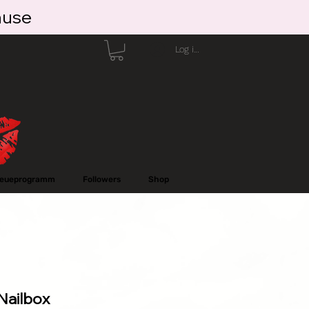
ause
Log ind
reueprogramm
Followers
Shop
 Nailbox