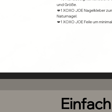
und Größe.
💋1 XOXO JOE Nagelkleber zum
Naturnagel.
💋1 XOXO JOE Feile um minim
und an deinen Naturnagel anz
💋1 XOXO JOE Nagelhautschiebe
💋1 XOXO JOE Mini Buffer zur V
💋Anleitung
Alle Press on Nails werden als 
Alle Produktbilder sind Beispielb
Die gelieferten Nägel können a
Abweichungen von Farbe oder 
Für die Verarbeitung werden h
Einfac
Nagelstudio Qualität verwende