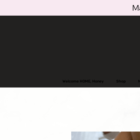
Ma
Welcome HOME, Honey
Shop
N