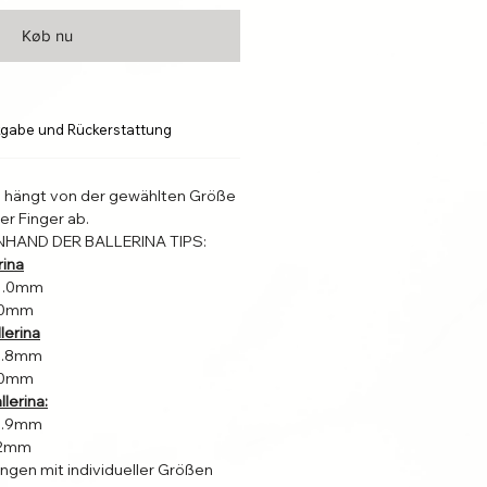
Køb nu
gabe und Rückerstattung
l hängt von der gewählten Größe
er Finger ab.
NHAND DER BALLERINA TIPS:
rina
31.0mm
4.0mm
lerina
22.8mm
4.0mm
lerina:
19.9mm
2.2mm
ungen mit individueller Größen