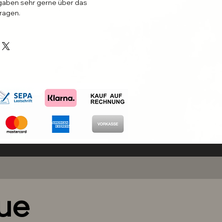
aben sehr gerne über das
ragen.
eue