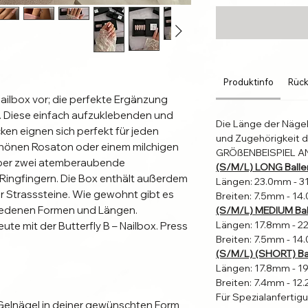
Produktinfo
Rück
– Nailbox vor; die perfekte Ergänzung
n. Diese einfach aufzuklebenden und
Die Länge der Näge
en eignen sich perfekt für jeden
und Zugehörigkeit d
chönen Rosaton oder einem milchigen
GRÖßENBEISPIEL A
über zwei atemberaubende
(S/M/L) LONG Balle
Ringfingern. Die Box enthält außerdem
Längen: 23.0mm - 
 Strasssteine. Wie gewohnt gibt es
Breiten: 7.5mm - 1
schiedenen Formen und Längen.
(S/M/L) MEDIUM Bal
Längen: 17.8mm - 
te mit der Butterfly B – Nailbox. Press
Breiten: 7.5mm - 1
(S/M/L) (SHORT) Bal
Längen: 17.8mm - 
Breiten: 7.4mm - 1
Für Spezialanfertig
Gelnägel in deiner gewünschten Form