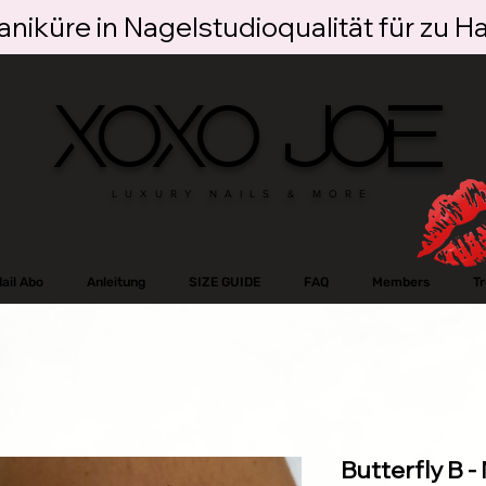
niküre in Nagelstudioqualität für zu H
XOXO JOE
LUXURY NAILS & MORE
ail Abo
Anleitung
SIZE GUIDE
FAQ
Members
T
Butterfly B -