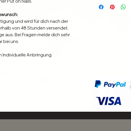
ner Put on Nails.
nwunsch:
rtigung und wird für dich nach der
nerhalb von 48 Stunden versendet.
e aus. Bei Fragen melde dich sehr
 bei uns.
n Individuelle Anbringung.
nbringungsmethode für dich am besten
gsdauer zu verlängern.
en die Nägel 1-3 Wochen und sind bei
r!
e die richtige für dich ist und die
en? Dann melde dich auch in diesem Fall
ei uns. Wir helfen dir die richtige