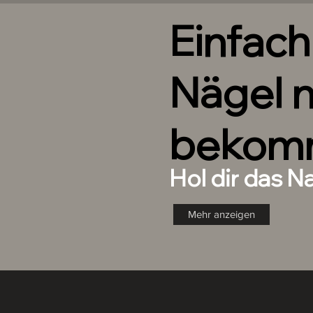
10 Handdesignte Nails in d
Einfac
1 XOXO JOE Nagelkleber zum
Naturnagel.
1 XOXO JOE Feile um minim
Nägel 
und an deinen Naturnagel a
1 XOXO JOE Nagelhautschieb
Naturnägel.
1 XOXO JOE Mini Buffer zur 
bekom
1 Anleitung
Hol dir das N
Joe
Mehr anzeigen