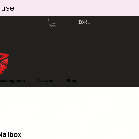
ause
Σύνδεση
reueprogramm
Followers
Shop
Nailbox