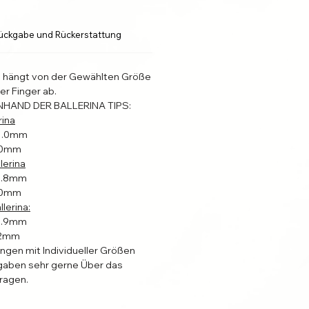
ückgabe und Rückerstattung
l hängt von der Gewählten Größe
er Finger ab.
NHAND DER BALLERINA TIPS:
rina
31.0mm
4.0mm
lerina
22.8mm
4.0mm
lerina:
19.9mm
2.2mm
ungen mit Individueller Größen
aben sehr gerne Über das
ragen.