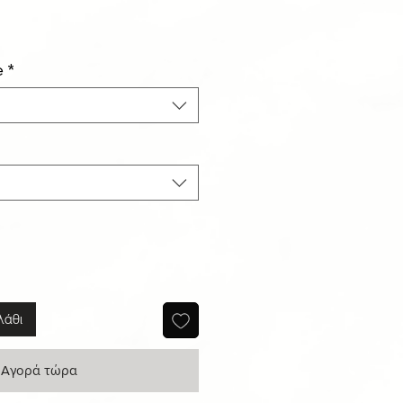
ιμή
κπτωσης
e
*
λάθι
Αγορά τώρα