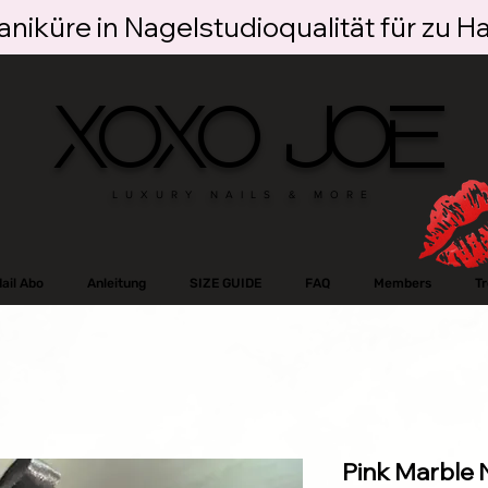
niküre in Nagelstudioqualität für zu H
XOXO JOE
LUXURY NAILS & MORE
ail Abo
Anleitung
SIZE GUIDE
FAQ
Members
T
Pink Marble 