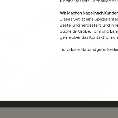
für eine Bessere Haltbarkeit dei
Wir Machen Nägel nach Kunde
Dieses Set ist eine Spezialanfe
Bestellung hergestellt, und in
Suche dir Größe, Form und Läng
gerne Über das Kontaktformular
Individuelle Naturnägel erforde
Informiere dich hier, welche A
geeignet ist, um die Anhafftun
Bei Richtiger Befestigung halt
guter Pflege Wiederverwendba
Bist du dir unsicher Welche Größ
Größentabelle lässt fragen off
gerne über das Kontaktformular b
Größe zu finden.
Jedes Nail Box Set enthält: