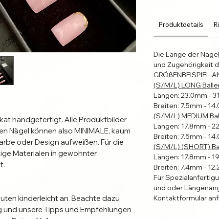
Produktdetails
R
Die Länge der Näge
und Zugehörigkeit d
GRÖßENBEISPIEL A
(S/M/L) LONG Balle
Längen: 23.0mm - 
Breiten: 7.5mm - 1
(S/M/L) MEDIUM Bal
ikat handgefertigt. Alle Produktbilder
Längen: 17.8mm - 
erten Nägel können also MINIMALE, kaum
Breiten: 7.5mm - 1
rbe oder Design aufweißen. Für die
(S/M/L) (SHORT) Bal
ge Materialen in gewohnter
Längen: 17.8mm - 
t.
Breiten: 7.4mm - 1
Für Spezialanfertig
und oder Längenang
nuten kinderleicht an. Beachte dazu
Kontaktformular anf
ung und unsere Tipps und Empfehlungen