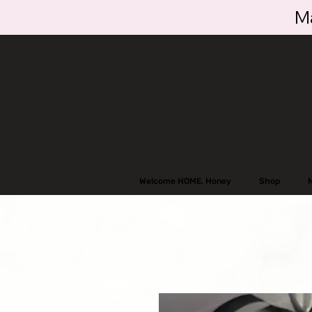
Ma
Welcome HOME, Honey
Shop
N