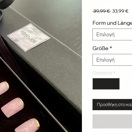
Κανονική
Τ
 39,99 € 
33,99 €
τιμή
Έ
Form und Läng
Επιλογή
Größe
*
Επιλογή
Ποσότητα
*
Προσθήκη στο κα