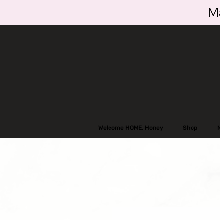
Ma
Welcome HOME, Honey
Shop
N