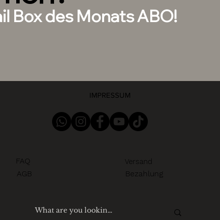
ail Box des Monats ABO!
IMPRESSUM
FAQ
Versand
AGB
Bezahlung