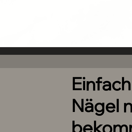
Einfac
Nägel 
bekom