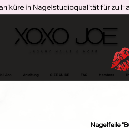
niküre in Nagelstudioqualität für zu H
XOXO JOE
LUXURY NAILS & MORE
ail Abo
Anleitung
SIZE GUIDE
FAQ
Members
T
Nagelfeile "B