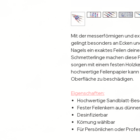
Mit der messerförmigen und e
gelingt besonders an Ecken un
Nagels ein exaktes Feilen deine
Schmetterlinge machen diese Fe
sorgen mit einem festen Holzker
hochwertige Feilenpapier kann 
Oberfläche zu beschädigen.
Eigenschaften:
Hochwertige Sandblatt-Bes
Fester Feilenkern aus dünne
Desinfizierbar
Körnung wählbar
Für Persönlichen oder Profe