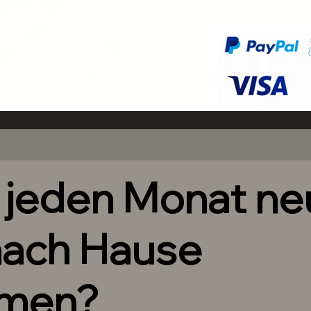
h jeden Monat n
nach Hause
men?