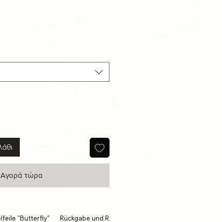
λάθι
Αγορά τώρα
feile "Butterfly"
Rückgabe und Rückerstattung