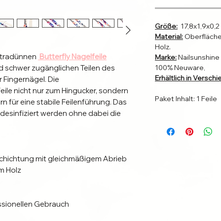
Größe:
17,8x1,9x0,2
Material:
Oberfläche
Holz.
xtradünnen
Butterfly Nagelfeile
Marke:
Nailsunshine
d schwer zugänglichen Teilen des
100% Neuware,
Erhältlich in Versc
r Fingernägel. Die
ile nicht nur zum Hingucker, sondern
Paket Inhalt: 1 Feile
n für eine stabile Feilenführung. Das
desinfiziert werden ohne dabei die
chichtung mit gleichmäßigem Abrieb
m Holz
ssionellen Gebrauch