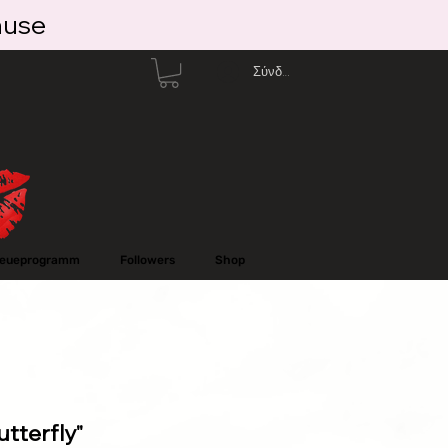
ause
Σύνδεση
reueprogramm
Followers
Shop
utterfly"