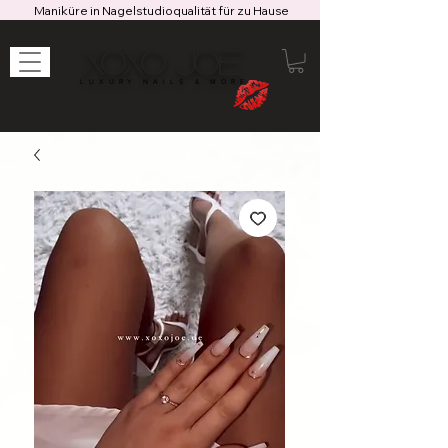
Maniküre in Nagelstudioqualität für zu Hause
XOXO JOE
LUXURY NAILS & MORE