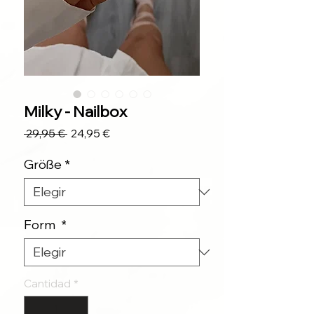
Milky - Nailbox
Precio
Precio
 29,95 € 
24,95 €
de
oferta
Größe
*
Form
*
Cantidad
*