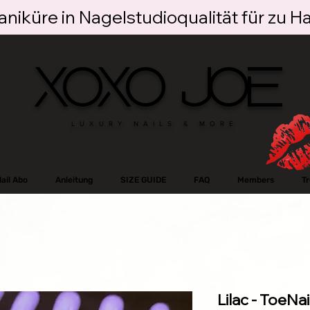
niküre in Nagelstudioqualität für zu H
XOXO JOE
LUXURY NAILS & MORE
ail Abo
Anleitung
SIZE GUIDE
FAQ
Members
T
Lilac - ToeNai