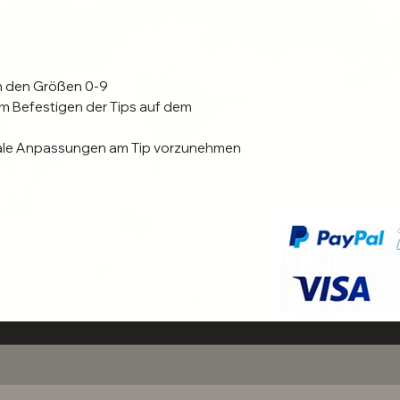
in den Größen 0-9
 Befestigen der Tips auf dem
ale Anpassungen am Tip vorzunehmen
nzupassen.
er zur Vorbereitung deiner
 Buffer zur Vorbereitung deiner
eparat im Shop erhältlich.
?
n auch mit stark gewölbten
en werden. Dazu empfehlen wir aus
ingung mit unseren Klebepads, die