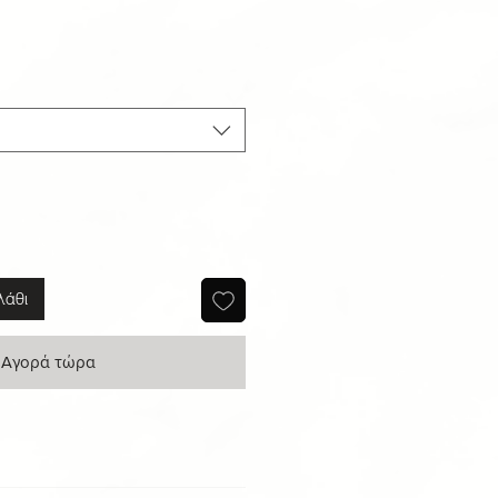
μή
κπτωσης
λάθι
Αγορά τώρα