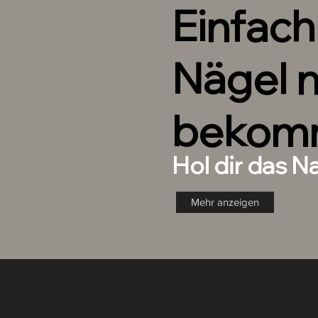
Einfac
separat im Shop erhältlich sind.
Nägel 
bekom
Hol dir das N
Mehr anzeigen