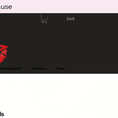
ause
Σύνδεση
reueprogramm
Followers
Shop
ls