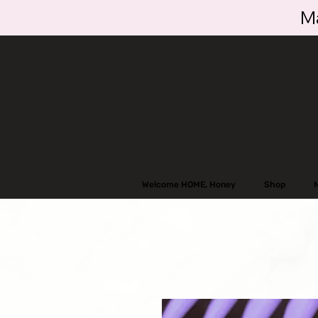
Ma
Welcome HOME, Honey
Shop
N