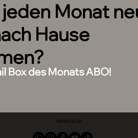
h jeden Monat n
nach Hause
men?
ail Box des Monats ABO!
IMPRESSUM