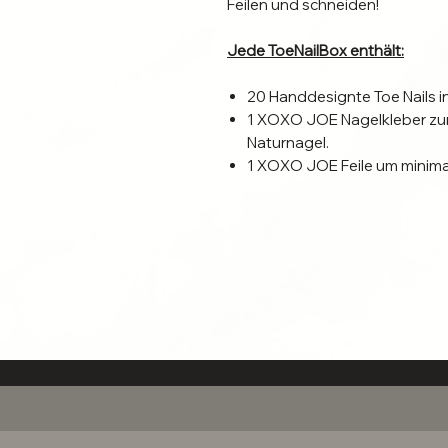
Feilen und schneiden!
Jede ToeNailBox enthält:
20 Handdesignte Toe Nails 
1 XOXO JOE Nagelkleber zum
Naturnagel.
1 XOXO JOE Feile um minim
und an deinen Naturnagel a
1 XOXO JOE Nagelhautschieb
Naturnägel. 1 XOXO JOE Mini
Naturnägel.
1 Anleitung
Die passende lilac Nailbox ist s
Seid ihr bereit für den Sommer
Die XOXO JOE TOENAILBOX kan
rundlichen Naturnägeln getrag
hygienischen Gründen die Anbr