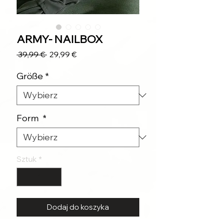
ARMY- NAILBOX
Regularna
Cena
 39,99 € 
29,99 €
cena
Rabatowa
Größe
*
Form
*
Sztuk
*
Dodaj do koszyka