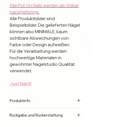
Alle Put On Nails werden als Unikat
handgefertigt
.
Alle Produktbilder sind
Beispielbilder. Die gelieferten Nägel
können also MINIMALE, kaum
sichtbare Abweichungen von
Farbe oder Design aufweißen.
Für die Verarbeitung werden
hochwertige Materialen in
gewohnter Nagelstudio Qualität
verwendet.
Just Nail it!
Bringe die Nägel in wenigen
Minuten kinderleicht an. Beachte
Produktinfo
dazu Bitte die mitgelieferte
Anleitung und unsere Tipps und
Die Länge der Nägel hängt von der
Rückgabe und Rückerstattung
Empfehlungen für eine Bessere
Gewählten Größe und Zugehörigkeit
Haltbarkeit deiner Put on Nails.
der Finger ab.
Wir sind der Meinung, dass jeder