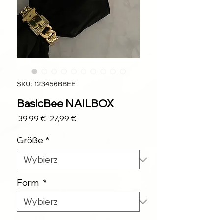
SKU: 123456BBEE
BasicBee NAILBOX
Regularna
Cena
 39,99 € 
27,99 €
cena
Rabatowa
Größe
*
Form
*