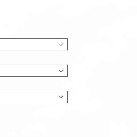
recio
e
ferta