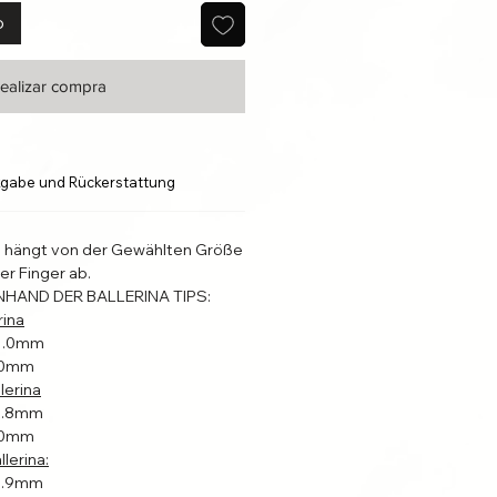
o
ealizar compra
gabe und Rückerstattung
l hängt von der Gewählten Größe
er Finger ab.
NHAND DER BALLERINA TIPS:
rina
31.0mm
4.0mm
lerina
22.8mm
4.0mm
lerina:
19.9mm