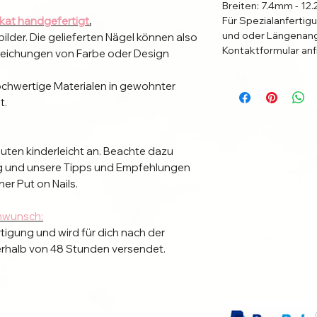
Breiten: 7.4mm - 1
ikat handgefertigt
.
Für Spezialanfertig
und oder Längenang
bilder. Die gelieferten Nägel können also
Kontaktformular anf
eichungen von Farbe oder Design
ochwertige Materialen in gewohnter
t.
nuten kinderleicht an. Beachte dazu
ung und unsere Tipps und Empfehlungen
ner Put on Nails.
nwunsch:
rtigung und wird für dich nach der
nerhalb von 48 Stunden versendet.
nge
aus. Bei Fragen melde dich sehr
r bei uns.
n Individuelle Anbringung
.