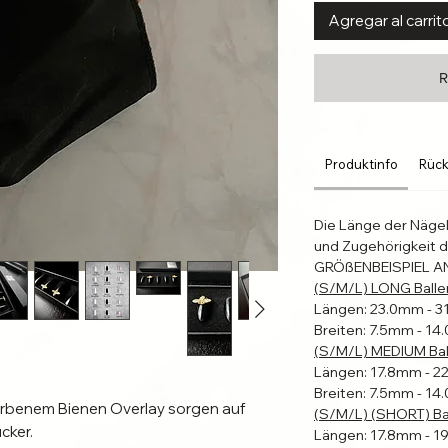
Agregar al carrit
R
Produktinfo
Rück
Die Länge der Näge
und Zugehörigkeit d
GRÖßENBEISPIEL A
(S/M/L) LONG Balle
Längen: 23.0mm - 
Breiten: 7.5mm - 1
(S/M/L) MEDIUM Bal
Längen: 17.8mm - 
Breiten: 7.5mm - 1
arbenem Bienen Overlay sorgen auf
(S/M/L) (SHORT) Bal
cker.
Längen: 17.8mm - 