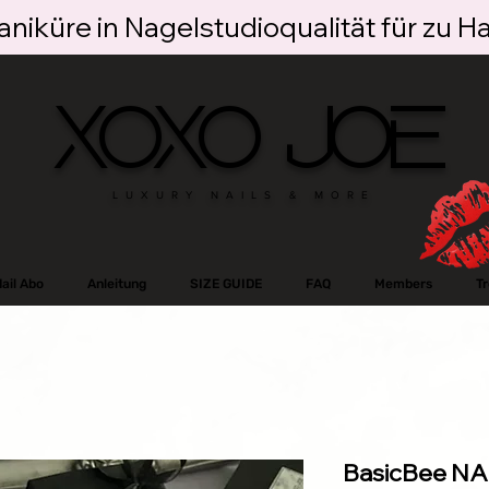
niküre in Nagelstudioqualität für zu H
XOXO JOE
LUXURY NAILS & MORE
ail Abo
Anleitung
SIZE GUIDE
FAQ
Members
T
BasicBee N