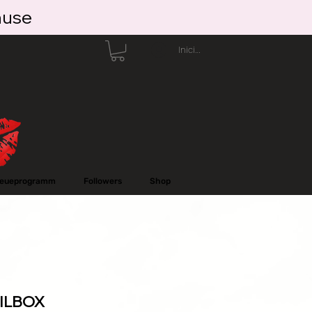
ause
Iniciar sesión
reueprogramm
Followers
Shop
AILBOX