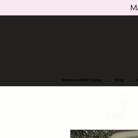
Ma
Welcome HOME, Honey
Shop
N