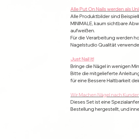
Alle Put On Nails werden als Un
Alle Produktbilder sind Beispiel
MINIMALE, kaum sichtbare Abw
aufweißen.
Für die Verarbeitung werden h
Nagelstudio Qualität verwende
Just Nail it!
Bringe die Nägel in wenigen Mi
Bitte die mitgelieferte Anleit
für eine Bessere Haltbarkeit dei
Wir Machen Nägel nach Kunde
Dieses Set ist eine Spezialanfe
Bestellung hergestellt, und in
Suche dir
Größe, Form und Lä
gerne Über das Kontaktformula
Individuelle Naturnägel erforde