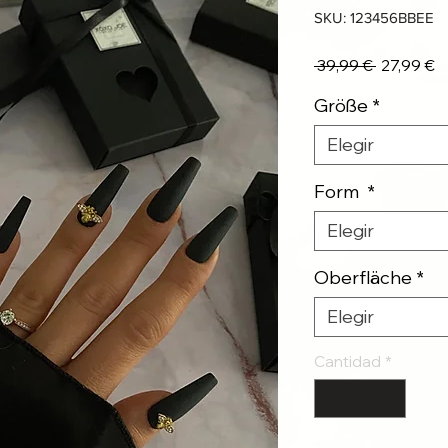
SKU: 123456BBEE
Precio
P
 39,99 € 
27,99 €
d
Größe
*
o
Elegir
Form
*
Elegir
Oberfläche
*
Elegir
Cantidad
*