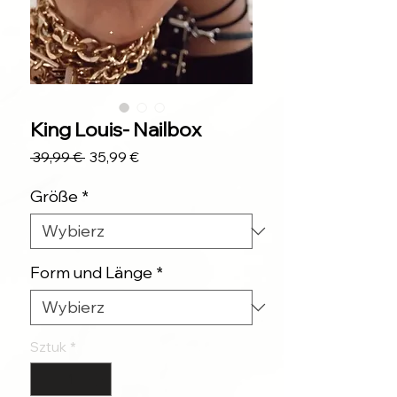
King Louis- Nailbox
Regularna
Cena
 39,99 € 
35,99 €
cena
Rabatowa
Größe
*
Form und Länge
*
Sztuk
*