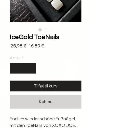
IceGold ToeNails
Regulær
Salgspris
 25,98 € 
16,89 €
pris
Antal
*
Tilføj til kurv
Køb nu
Endlich wieder schöne Fußnägel,
mit den ToeNails von XOXO JOE.