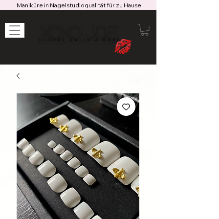
Maniküre in Nagelstudioqualität für zu Hause
XOXO JOE
LUXURY NAILS & MORE