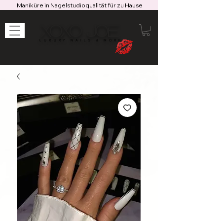
Maniküre in Nagelstudioqualität für zu Hause
XOXO JOE
LUXURY NAILS & MORE