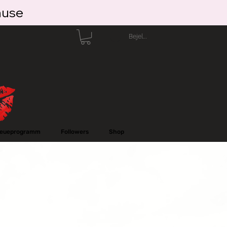
ause
Bejelentkezés
reueprogramm
Followers
Shop