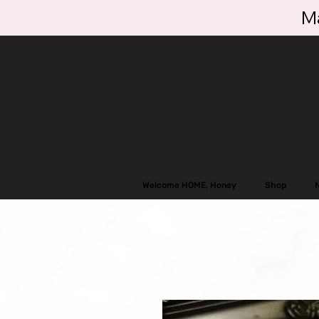
Ma
Welcome HOME, Honey
Shop
N