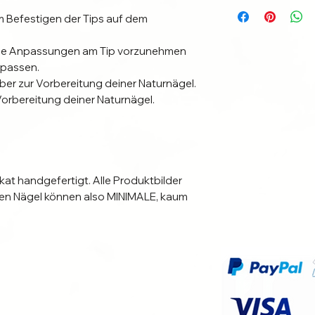
 Befestigen der Tips auf dem
ale Anpassungen am Tip vorzunehmen
upassen.
r zur Vorbereitung deiner Naturnägel.
orbereitung deiner Naturnägel.
ikat handgefertigt. Alle Produktbilder
erten Nägel können also MINIMALE, kaum
arbe oder Design aufweisen.
ochwertige Materialen in gewohnter
t.
nuten kinderleicht an. Beachte dazu
ung und unsere Tipps und Empfehlungen