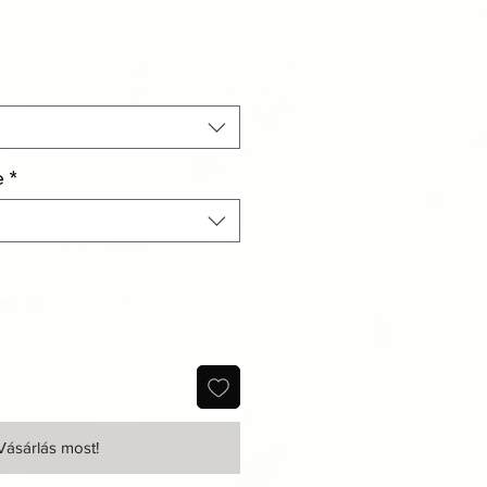
e
*
Vásárlás most!