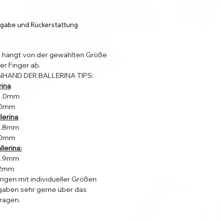
gabe und Rückerstattung
l hängt von der gewählten Größe
er Finger ab.
NHAND DER BALLERINA TIPS:
rina
31.0mm
4.0mm
lerina
22.8mm
4.0mm
lerina:
19.9mm
2.2mm
ungen mit individueller Größen
aben sehr gerne über das
ragen.