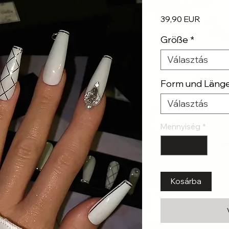
Ár
39,90 EUR
Größe
*
Választás
Form und Läng
Választás
Mennyiség
*
Kosárba