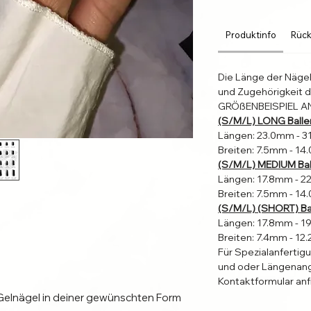
Produktinfo
Rück
Die Länge der Näge
und Zugehörigkeit d
GRÖßENBEISPIEL A
(S/M/L) LONG Balle
Längen: 23.0mm - 
Breiten: 7.5mm - 1
(S/M/L) MEDIUM Bal
Längen: 17.8mm - 
Breiten: 7.5mm - 1
(S/M/L) (SHORT) Bal
Längen: 17.8mm - 
Breiten: 7.4mm - 1
Für Spezialanfertig
und oder Längenang
Kontaktformular anf
Gelnägel in deiner gewünschten Form