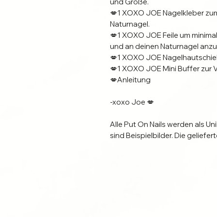
und Größe.
💋1 XOXO JOE Nagelkleber zum
Naturnagel.
💋1 XOXO JOE Feile um minim
und an deinen Naturnagel anz
💋1 XOXO JOE Nagelhautschiebe
💋1 XOXO JOE Mini Buffer zur V
💋Anleitung
-xoxo Joe 💋
Alle Put On Nails werden als Un
sind Beispielbilder. Die gelief
sichtbare Abweichungen von F
Für die Verarbeitung werden h
Nagelstudio Qualität verwende
Just Nail it!
Bringe die Nägel in wenigen Mi
Bitte die mitgelieferte Anleit