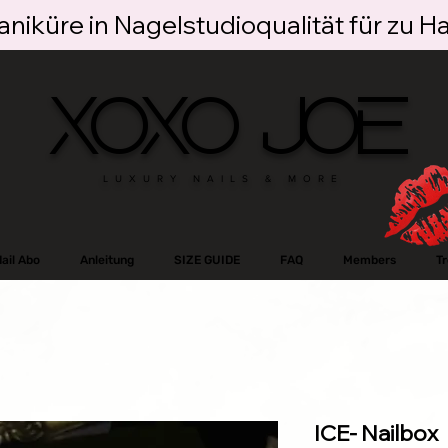
niküre in Nagelstudioqualität für zu H
XOXO JOE
LUXURY NAILS & MORE
ail Abo
Anleitung
SIZE GUIDE
FAQ
Members
T
ICE- Nailbox