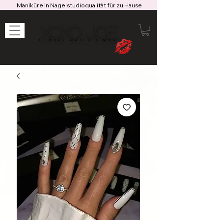
Maniküre in Nagelstudioqualität für zu Hause
XOXO JOE
LUXURY NAILS & MORE