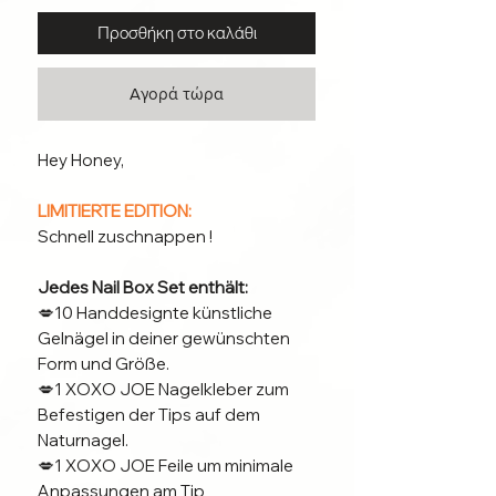
Προσθήκη στο καλάθι
Αγορά τώρα
Hey Honey,
LIMITIERTE EDITION:
Schnell zuschnappen !
Jedes Nail Box Set enthält:
💋10 Handdesignte künstliche
Gelnägel in deiner gewünschten
Form und Größe.
💋1 XOXO JOE Nagelkleber zum
Befestigen der Tips auf dem
Naturnagel.
💋1 XOXO JOE Feile um minimale
Anpassungen am Tip