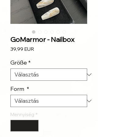
GoMarmor - Nailbox
Ár
39,99 EUR
Größe
*
Form
*
Mennyiség
*