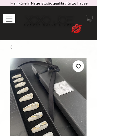
Maniküre in Nagelstudioqualität für zu Hause
XOXO JOE
LUXURY NAILS & MORE