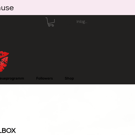
ause
Inloggen
reueprogramm
Followers
Shop
LBOX