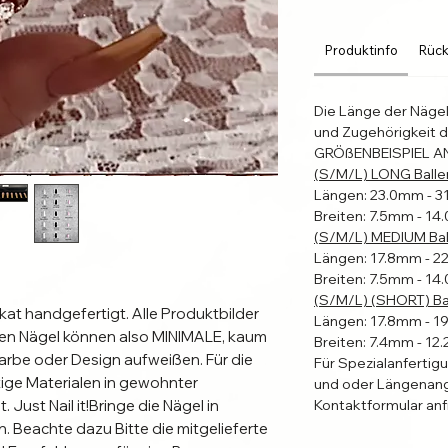
Produktinfo
Rück
Die Länge der Näge
und Zugehörigkeit d
GRÖßENBEISPIEL A
(S/M/L) LONG Balle
Längen: 23.0mm - 
Breiten: 7.5mm - 1
(S/M/L) MEDIUM Bal
Längen: 17.8mm - 
Breiten: 7.5mm - 1
(S/M/L) (SHORT) Bal
kat handgefertigt. Alle Produktbilder 
Längen: 17.8mm - 
erten Nägel können also MINIMALE, kaum 
Breiten: 7.4mm - 1
rbe oder Design aufweißen. Für die 
Für Spezialanfertig
ge Materialen in gewohnter 
und oder Längenang
Just Nail it!Bringe die Nägel in 
Kontaktformular anf
. Beachte dazu Bitte die mitgelieferte 