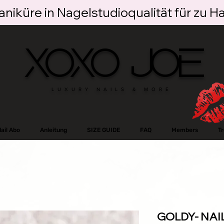
niküre in Nagelstudioqualität für zu H
XOXO JOE
LUXURY NAILS & MORE
ail Abo
Anleitung
SIZE GUIDE
FAQ
Members
T
GOLDY- NAI