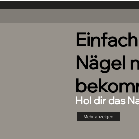
xoxo Joe
Einfac
Nägel 
bekom
Hol dir das N
Mehr anzeigen