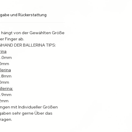
gabe und Rückerstattung
l hängt von der Gewählten Größe
er Finger ab.
NHAND DER BALLERINA TIPS:
rina
31.0mm
4.0mm
lerina
22.8mm
4.0mm
lerina:
19.9mm
2.2mm
ungen mit Individueller Größen
aben sehr gerne Über das
ragen.