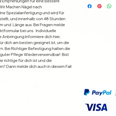
d Empfehlungen für eine Bessere 
. Wir Machen Nägel nach 
ne Spezialanfertigung und wird für 
tellt, und innerhalb von 48 Stunden 
m und  Länge aus. Bei Fragen melde 
formular bei uns.  Individuelle 
 Anbringung.Informiere dich hier, 
 dich am besten geeignet ist, um die 
. Bei Richtiger Befestigung halten die 
guter Pflege Wiederverwendbar!  Bist 
richtige für dich ist und die 
n? Dann melde dich auch in diesem Fall 
ei uns. Wir helfen dir die richtige 
x Set enthält:10 Handdesignte Nails in 
Größe.1 XOXO JOE Nagelkleber zum 
aturnagel.1 XOXO JOE Feile um 
vorzunehmen und  an deinen 
 JOE Nagelhautschieber zur 
.1 XOXO JOE Mini Buffer zur 
                                                         