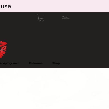
ause
Zaloguj się
reueprogramm
Followers
Shop