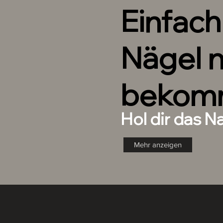
Einfac
Nägel 
bekom
Hol dir das N
Mehr anzeigen