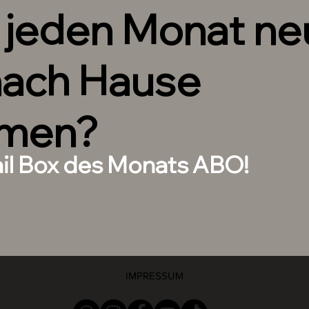
h jeden Monat n
nach Hause
men?
ail Box des Monats ABO!
IMPRESSUM