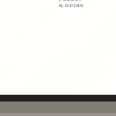
XL: 0/3/2/4/6
Auch wir helfen dir gerne die r
einfach eine Nachricht über de
-xoxo Joe 💋