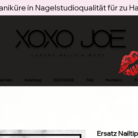
niküre in Nagelstudioqualität für zu H
XOXO JOE
LUXURY NAILS & MORE
ail Abo
Anleitung
SIZE GUIDE
FAQ
Members
T
Ersatz Nailtip