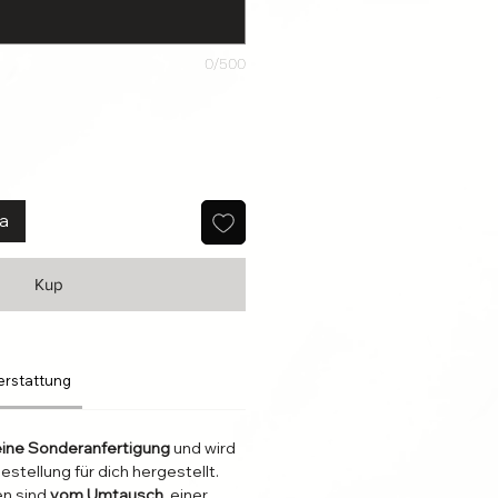
0/500
ka
Kup
erstattung
eine Sonderanfertigung
und wird
estellung für dich hergestellt.
en sind
vom Umtausch
, einer