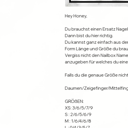
Hey Honey,
Du brauchst einen Ersatz Nagel 
Dann bist du hier richtig.
Du kannst ganz einfach aus d
Form Länge und Größe du brau
Vergiss nicht den Nailbox Nam
anzugeben für welches du eine
Falls du die genaue Größe nicht w
Daumen/Zeigefinger/Mittelfinge
GRÖßEN:
XS: 3/6/5/7/9
S : 2/6/5/6/9
M : 1/6/4/6/8
L : 0/4/3/5/7