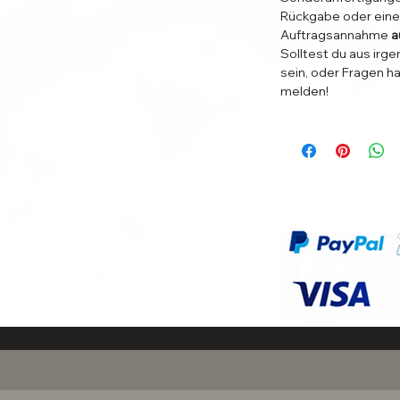
Rückgabe oder eine
Auftragsannahme
a
Solltest du aus irg
ichtige Größe zu finden! Schreibe uns
sein, oder Fragen ha
n Chat oder über das Kontaktformular.
melden!