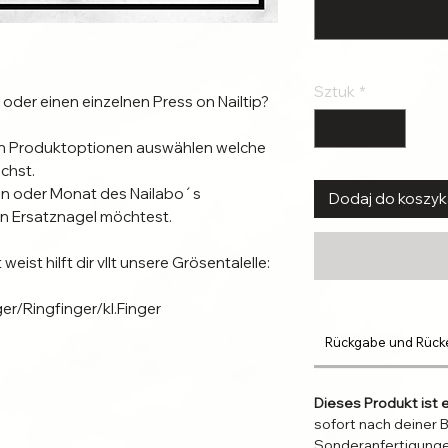
Sztuk
*
oder einen einzelnen Press on Nailtip?
en Produktoptionen auswählen welche
chst.
en oder Monat des Nailabo´s
Dodaj do koszy
n Ersatznagel möchtest.
eist hilft dir vllt unsere Grösentalelle:
r/Ringfinger/kl.Finger
Rückgabe und Rück
Dieses Produkt ist 
sofort nach deiner B
Sonderanfertigung