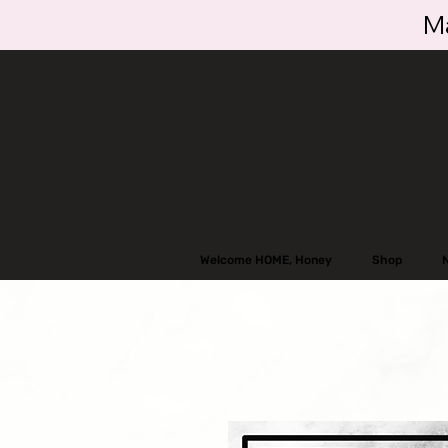
Ma
Welcome HOME, Honey
Shop
N