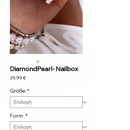
DiamondPearl- Nailbox
Τιμή
39,99 €
Größe
*
Form
*