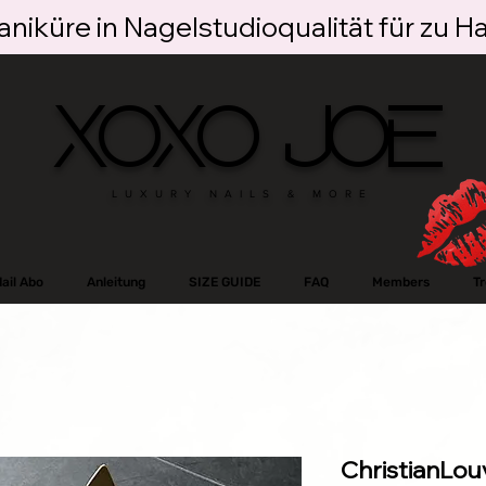
niküre in Nagelstudioqualität für zu H
XOXO JOE
LUXURY NAILS & MORE
ail Abo
Anleitung
SIZE GUIDE
FAQ
Members
T
ChristianLou