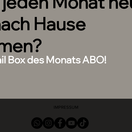
h jeden Monat n
nach Hause
men?
ail Box des Monats ABO!
IMPRESSUM