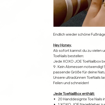
Endlich wieder schöne Fußnäge
Hey Honey,
Ab sofort kannst du zu viele
ToeNails bestellen:
Jede XOXO JOE ToeNailbox bes
9 . Kein Abmessen notwendig! S
passende Größe für deine Natu
Unsere ultradünnen ToeNails l
Feilen und schneiden!
Jede ToeNailBox enthält:
20 Handdesignte Toe Nails 
1 XOXO JOE Nagelkleber zum