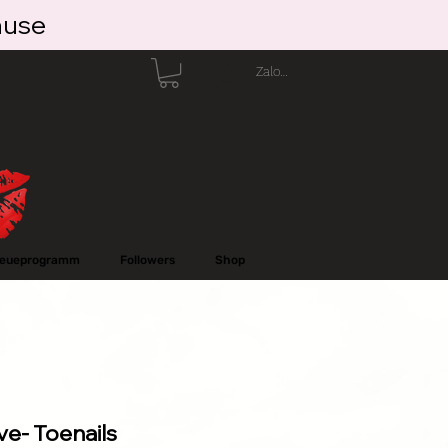
ause
Zaloguj się
reueprogramm
Followers
Shop
ve- Toenails