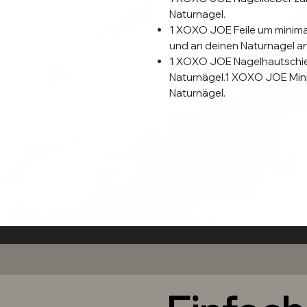
Naturnagel.
1 XOXO JOE Feile um minim
und an deinen Naturnagel a
1 XOXO JOE Nagelhautschieb
Naturnägel.1 XOXO JOE Mini 
Naturnägel.
1 Anleitung
Die passende ChristanLouve Nai
Seid ihr bereit für den Sommer
Die XOXO JOE TOENAILBOX kan
rundlichen Naturnägeln getrag
hygienischen Gründen die Anbr
separat im Shop erhältlich sind.