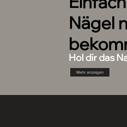
Einfac
Nägel 
bekom
Hol dir das N
Mehr anzeigen