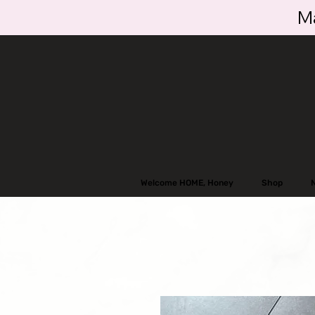
Ma
Welcome HOME, Honey
Shop
N