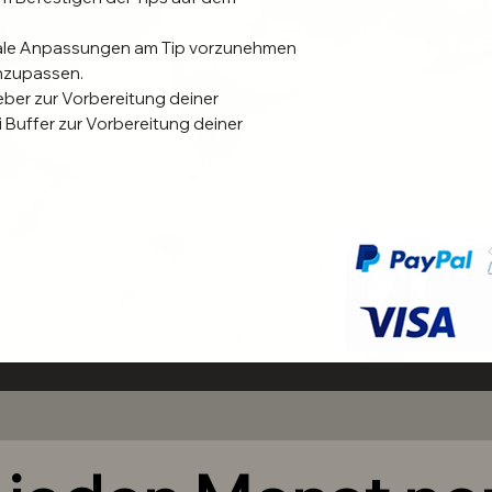
ale Anpassungen am Tip vorzunehmen
nzupassen.
er zur Vorbereitung deiner
Buffer zur Vorbereitung deiner
lbox ist separat im Shop erhältlich.
?
n auch mit stark gewölbten
en werden. Dazu empfehlen wir aus
ingung mit unseren Klebepads, die