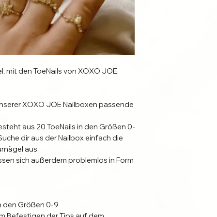
l, mit den ToeNails von XOXO JOE.
n unserer XOXO JOE Nailboxen passende
teht aus 20 ToeNails in den Größen 0-
uche dir aus der Nailbox einfach die
rnägel aus.
assen sich außerdem problemlos in Form
in den Größen 0-9
 Befestigen der Tips auf dem