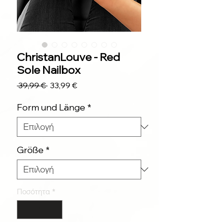
ChristanLouve - Red
Sole Nailbox
Κανονική
Τιμή
 39,99 € 
33,99 €
τιμή
Έκπτωσης
Form und Länge
*
Größe
*
Ποσότητα
*