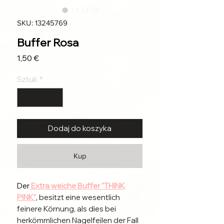
SKU: 13245769
Buffer Rosa
Cena
1,50 €
Sztuk
*
Dodaj do koszyka
Kup
Der
Extra weiche Buffer "THINK
PINK"
,
besitzt eine wesentlich
feinere Körnung, als dies bei
herkömmlichen Nagelfeilen der Fall