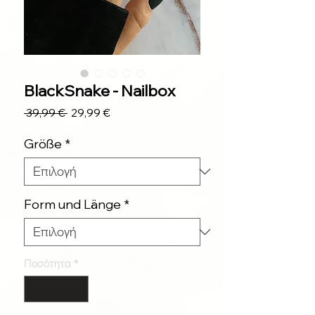
BlackSnake - Nailbox
Κανονική
Τιμή
 39,99 € 
29,99 €
τιμή
Έκπτωσης
Größe
*
Form und Länge
*
Ποσότητα
*