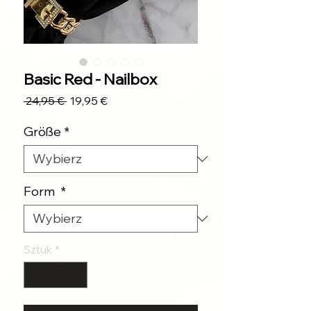
Basic Red - Nailbox
Regularna
Cena
 24,95 € 
19,95 €
cena
Rabatowa
Größe
*
Form
*
Sztuk
*