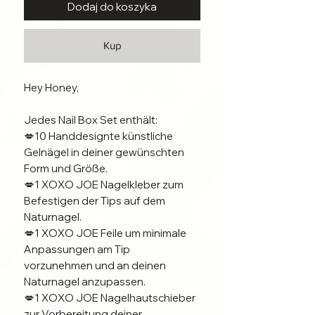
Dodaj do koszyka
Kup
Hey Honey,
Jedes Nail Box Set enthält:
💋10 Handdesignte künstliche
Gelnägel in deiner gewünschten
Form und Größe.
💋1 XOXO JOE Nagelkleber zum
Befestigen der Tips auf dem
Naturnagel.
💋1 XOXO JOE Feile um minimale
Anpassungen am Tip
vorzunehmen und an deinen
Naturnagel anzupassen.
💋1 XOXO JOE Nagelhautschieber
zur Vorbereitung deiner