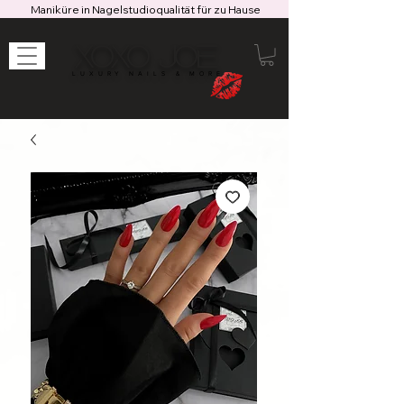
Maniküre in Nagelstudioqualität für zu Hause
XOXO JOE
LUXURY NAILS & MORE