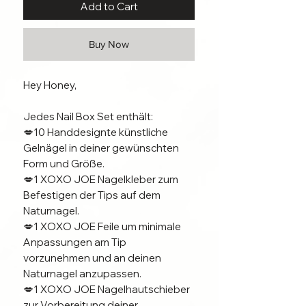
Add to Cart
Buy Now
Hey Honey,
Jedes Nail Box Set enthält:
💋10 Handdesignte künstliche
Gelnägel in deiner gewünschten
Form und Größe.
💋1 XOXO JOE Nagelkleber zum
Befestigen der Tips auf dem
Naturnagel.
💋1 XOXO JOE Feile um minimale
Anpassungen am Tip
vorzunehmen und an deinen
Naturnagel anzupassen.
💋1 XOXO JOE Nagelhautschieber
zur Vorbereitung deiner