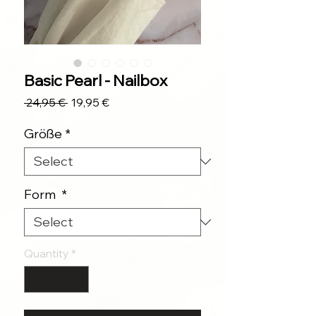
Basic Pearl - Nailbox
Regular
Sale
 24,95 € 
19,95 €
Price
Price
Größe
*
Form
*
Quantity
*