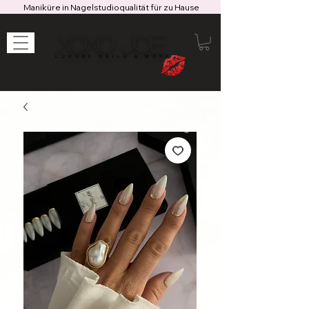
Maniküre in Nagelstudioqualität für zu Hause
XOXO JOE
LUXURY NAILS & MORE