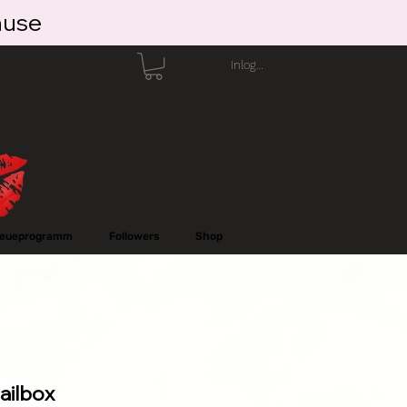
ause
Inloggen
reueprogramm
Followers
Shop
ailbox