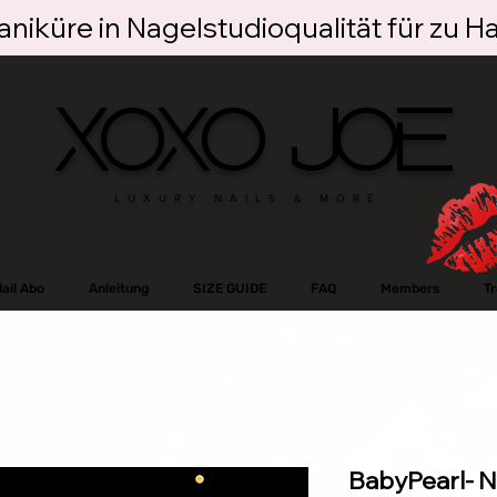
niküre in Nagelstudioqualität für zu H
XOXO JOE
LUXURY NAILS & MORE
ail Abo
Anleitung
SIZE GUIDE
FAQ
Members
T
BabyPearl- N