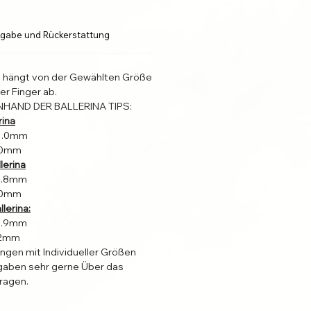
gabe und Rückerstattung
l hängt von der Gewählten Größe
er Finger ab.
NHAND DER BALLERINA TIPS:
rina
31.0mm
4.0mm
lerina
22.8mm
4.0mm
lerina:
19.9mm
2.2mm
ungen mit Individueller Größen
aben sehr gerne Über das
ragen.