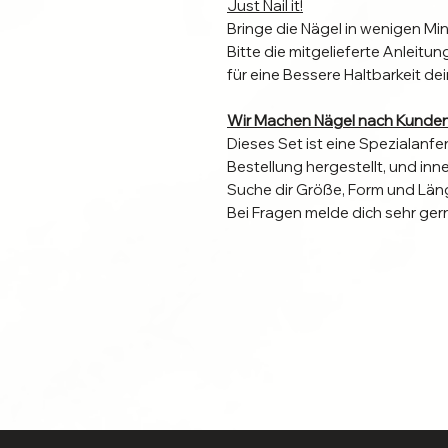
Just Nail it!
Bringe die Nägel in wenigen Mi
Bitte die mitgelieferte Anleit
für eine Bessere Haltbarkeit dei
Wir Machen Nägel nach Kunde
Dieses Set ist eine Spezialanfe
Bestellung hergestellt, und in
Suche dir Größe, Form und Län
Bei Fragen melde dich sehr ger
Individuelle Naturnägel erforde
Informiere dich
hier,
welche Anb
geeignet ist, um die Anhafftun
Bei Richtiger Befestigung halt
guter Pflege Wiederverwendba
Bist du dir unsicher Welche Größ
Größentabelle lässt fragen off
gerne über das Kontaktformular b