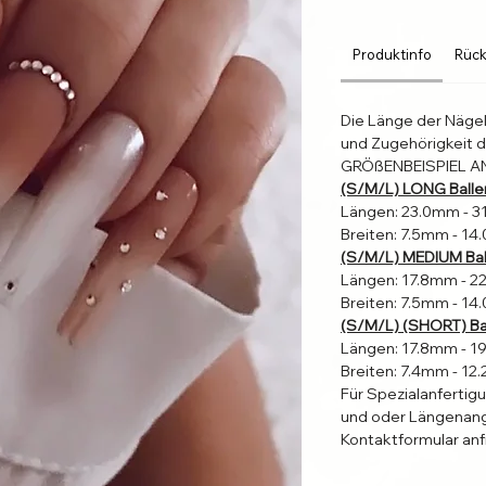
Produktinfo
Rück
Die Länge der Näge
und Zugehörigkeit d
GRÖßENBEISPIEL A
(S/M/L) LONG Balle
Längen: 23.0mm - 
Breiten: 7.5mm - 1
(S/M/L) MEDIUM Bal
Längen: 17.8mm - 
Breiten: 7.5mm - 1
(S/M/L) (SHORT) Bal
Längen: 17.8mm - 
Breiten: 7.4mm - 1
Für Spezialanfertig
und oder Längenang
Kontaktformular anf