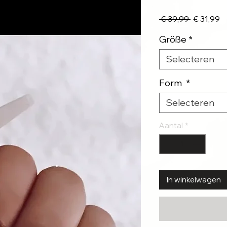
Normale
V
 € 39,99 
€ 31,99
prijs
Größe
*
Selecteren
Form
*
Selecteren
Aantal
*
In winkelwagen