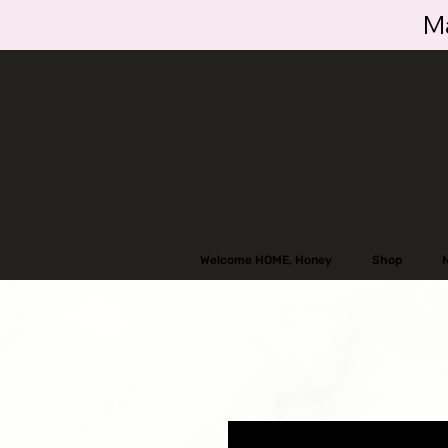
Ma
Welcome HOME, Honey
Shop
N