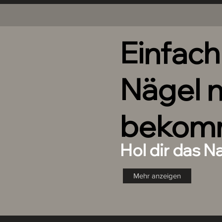
Größe zu finden.
Jedes Nail Box Set enthält:
Einfac
10 Handdesignte Nails in d
1 XOXO JOE Nagelkleber zum
Naturnagel.
Nägel 
1 XOXO JOE Feile um minim
und an deinen Naturnagel a
1 XOXO JOE Nagelhautschieb
Naturnägel.
bekom
1 XOXO JOE Mini Buffer zur 
1 Anleitung
Hol dir das N
Mehr anzeigen