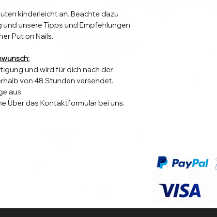
nuten kinderleicht an. Beachte dazu
ung und unsere Tipps und Empfehlungen
ner Put on Nails.
nwunsch:
rtigung und wird für dich nach der
nerhalb von 48 Stunden versendet.
ge aus.
ne Über das Kontaktformular bei uns.
n Individuelle Anbringung.
ringungsmethode für dich am besten
gsdauer zu verlängern.
en die Nägel 1-3 Wochen und sind bei
r!
e die richtige für dich ist und die
en? Dann melde dich auch in diesem Fall
ei uns. Wir helfen dir die richtige