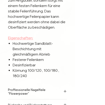
zum Hingucker, sondern sorgt mit
einem festen Feilenkern für eine
stabile Feilenführung. Das
hochwertige Feilenpapier kann
desinfiziert werden ohne dabei die
Oberfläche zu beschädigen.
Eigenschaften:
Hochwertige Sandblatt-
Beschichtung mit
gleichmäßigem Abrieb
Festerer Feilenkern
Desinfizierbar
Körnung 100/120 , 100/180 ,
180/240
Proffessionelle Nagelfeile
"Flowerpower"
Größe:
17,8x 2,8x0,4 cm