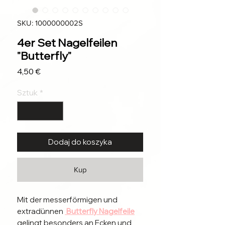
SKU: 1000000002S
4er Set Nagelfeilen
"Butterfly"
Cena
4,50 €
Sztuk
*
Dodaj do koszyka
Kup
Mit der messerförmigen und
extradünnen
Butterfly Nagelfeile
gelingt besonders an Ecken und