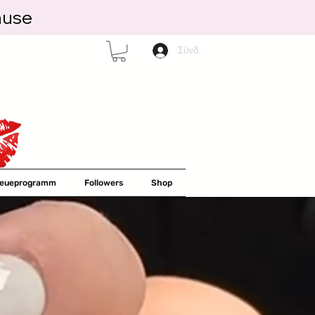
ause
Σύνδεση
reueprogramm
Followers
Shop