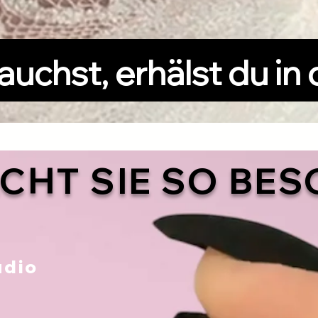
auchst, erhälst du in
CHT SIE SO BES
udio