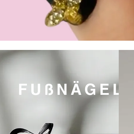
L
FUßNÄGEL