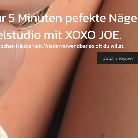
ur 5 Minuten pefekte Näge
lstudio mit XOXO JOE.
Wochen Haltbarkeit. Wiederverwendbar so oft du willst.
Jetzt shoppen