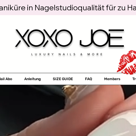
niküre in Nagelstudioqualität für zu H
XOXO JOE
LUXURY NAILS & MORE
ail Abo
Anleitung
SIZE GUIDE
FAQ
Members
T