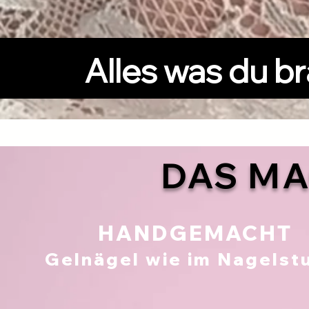
Alles was du br
DAS MA
HANDGEMACHT
Gelnägel wie im Nagelst