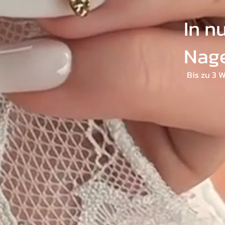
In n
Nage
Bis zu 3 